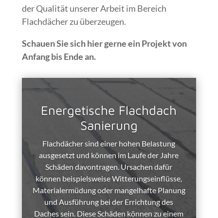
der Qualität unserer Arbeit im Bereich
Flachdächer zu überzeugen.
Schauen Sie sich hier gerne ein Projekt von
Anfang bis Ende an.
Energetische Flachdach
Sanierung
Flachdächer sind einer hohen Belastung
ausgesetzt und können im Laufe der Jahre
Schäden davontragen. Ursachen dafür
können beispielsweise Witterungseinflüsse,
Materialermüdung oder mangelhafte Planung
und Ausführung bei der Errichtung des
Daches sein. Diese Schäden können zu einem