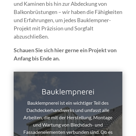
und Kaminen bis hin zur Abdeckung von
Balkonbrüstungen – wir haben die Fähigkeiten
und Erfahrungen, um jedes Bauklempner-
Projekt mit Präzision und Sorgfalt
abzuschließen.
Schauen Sie sich hier gerne ein Projekt von
Anfang bis Ende an.
Bauklempnerei
Bauklempnerei ist ein wichtiger Teil des
Dachdeckerhandwerks und umfasst alle
Arbeiten, die mit der Herstellung, Montage
und Wartung von Blechdach- und
Fassadenelementen verbunden sind. Ob es